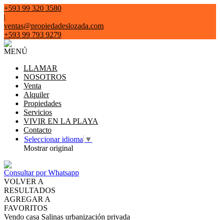
+593 99 320 3580
|
ventas@propiedadeslozada.com
+593 99 793 9279
MENÚ
LLAMAR
NOSOTROS
Venta
Alquiler
Propiedades
Servicios
VIVIR EN LA PLAYA
Contacto
Seleccionar idioma
▼
Mostrar original
Consultar por Whatsapp
VOLVER A
RESULTADOS
AGREGAR A
FAVORITOS
Vendo casa Salinas urbanización privada