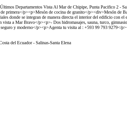
ltimos Departamentos Vista Al Mar de Chipipe, Punta Pacifico 2 - Sal
 de primera</p><p>Mesón de cocina de granito</p><div>Mesón de Baño
les donde se integran de manera directa el interior del edificio con el
r con vista a Mar Bravo</p><p>- Dos hidromasajes, sauna, turco, gimn
io seguro y moderno</p><p>Agenta tu visita al : +593 99 793 9279</p
Costa del Ecuador - Salinas-Santa Elena