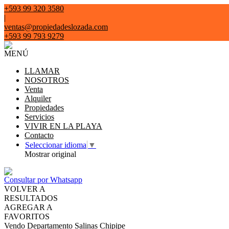
+593 99 320 3580
|
ventas@propiedadeslozada.com
+593 99 793 9279
MENÚ
LLAMAR
NOSOTROS
Venta
Alquiler
Propiedades
Servicios
VIVIR EN LA PLAYA
Contacto
Seleccionar idioma
▼
Mostrar original
Consultar por Whatsapp
VOLVER A
RESULTADOS
AGREGAR A
FAVORITOS
Vendo Departamento Salinas Chipipe