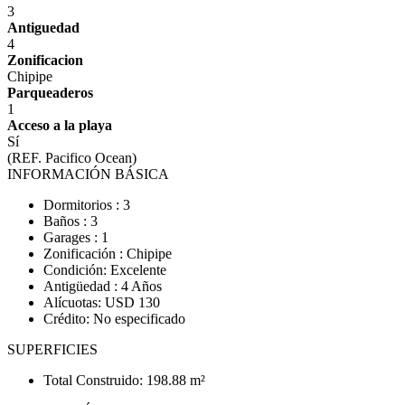
3
Antiguedad
4
Zonificacion
Chipipe
Parqueaderos
1
Acceso a la playa
Sí
(REF. Pacifico Ocean)
INFORMACIÓN BÁSICA
Dormitorios : 3
Baños : 3
Garages : 1
Zonificación : Chipipe
Condición: Excelente
Antigüedad : 4 Años
Alícuotas: USD 130
Crédito: No especificado
SUPERFICIES
Total Construido: 198.88 m²