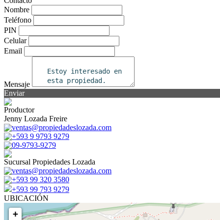
Contacto
Nombre
Teléfono
PIN
Celular
Email
Mensaje
Enviar
Productor
Jenny Lozada Freire
ventas@propiedadeslozada.com
+593 9 9793 9279
09-9793-9279
Sucursal Propiedades Lozada
ventas@propiedadeslozada.com
+593 99 320 3580
+593 99 793 9279
UBICACIÓN
+