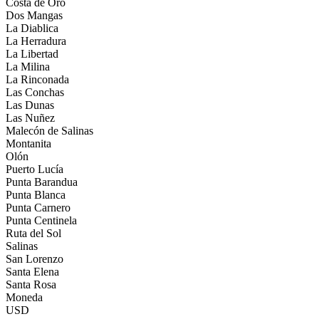
Costa de Oro
Dos Mangas
La Diablica
La Herradura
La Libertad
La Milina
La Rinconada
Las Conchas
Las Dunas
Las Nuñez
Malecón de Salinas
Montanita
Olón
Puerto Lucía
Punta Barandua
Punta Blanca
Punta Carnero
Punta Centinela
Ruta del Sol
Salinas
San Lorenzo
Santa Elena
Santa Rosa
Moneda
USD