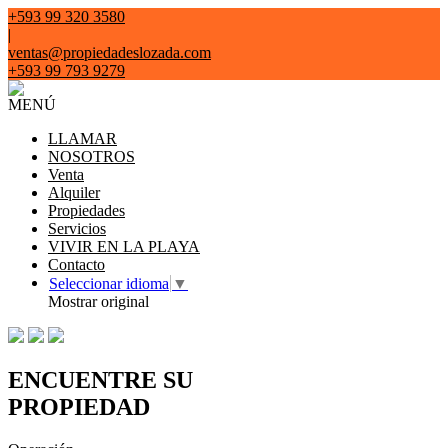
+593 99 320 3580
|
ventas@propiedadeslozada.com
+593 99 793 9279
MENÚ
LLAMAR
NOSOTROS
Venta
Alquiler
Propiedades
Servicios
VIVIR EN LA PLAYA
Contacto
Seleccionar idioma
▼
Mostrar original
ENCUENTRE SU
PROPIEDAD