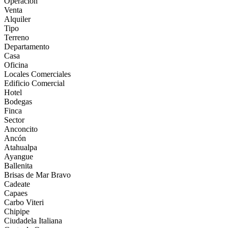
Operación
Venta
Alquiler
Tipo
Terreno
Departamento
Casa
Oficina
Locales Comerciales
Edificio Comercial
Hotel
Bodegas
Finca
Sector
Anconcito
Ancón
Atahualpa
Ayangue
Ballenita
Brisas de Mar Bravo
Cadeate
Capaes
Carbo Viteri
Chipipe
Ciudadela Italiana