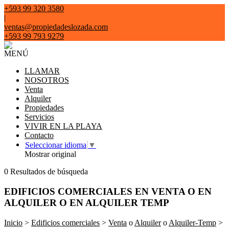
+593 99 320 3580
|
ventas@propiedadeslozada.com
+593 99 793 9279
MENÚ
LLAMAR
NOSOTROS
Venta
Alquiler
Propiedades
Servicios
VIVIR EN LA PLAYA
Contacto
Seleccionar idioma
▼
Mostrar original
0 Resultados de búsqueda
EDIFICIOS COMERCIALES EN VENTA O EN
ALQUILER O EN ALQUILER TEMP
Inicio
>
Edificios comerciales
>
Venta
o
Alquiler
o
Alquiler-Temp
>