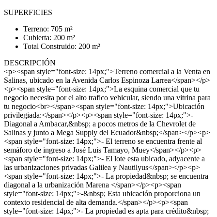
SUPERFICIES
Terreno: 705 m²
Cubierta: 200 m²
Total Construido: 200 m²
DESCRIPCIÓN
<p><span style="font-size: 14px;">Terreno comercial a la Venta en
Salinas, ubicado en la Avenida Carlos Espinoza Larrea</span></p>
<p><span style="font-size: 14px;">La esquina comercial que tu
negocio necesita por el alto trafico vehicular, siendo una vitrina para
tu negocio<br></span><span style="font-size: 14px;">Ubicación
privilegiada:</span></p><p><span style="font-size: 14px;">-
Diagonal a Ambacar,&nbsp; a pocos metros de la Chevrolet de
Salinas y junto a Mega Supply del Ecuador&nbsp;</span></p><p>
<span style="font-size: 14px;">- El terreno se encuentra frente al
semáforo de ingreso a José Luis Tamayo, Muey</span></p><p>
<span style="font-size: 14px;">- El lote esta ubicado, adyacente a
las urbanizaciones privadas Galilea y Nautilyus</span></p><p>
<span style="font-size: 14px;">- La propiedad&nbsp; se encuentra
diagonal a la urbanización Marena </span></p><p><span
style="font-size: 14px;">-&nbsp; Esta ubicación proporciona un
contexto residencial de alta demanda.</span></p><p><span
style="font-size: 14px;">- La propiedad es apta para crédito&nbsp;