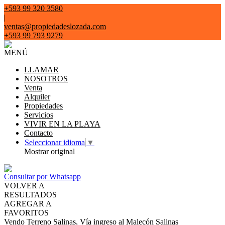
+593 99 320 3580
|
ventas@propiedadeslozada.com
+593 99 793 9279
MENÚ
LLAMAR
NOSOTROS
Venta
Alquiler
Propiedades
Servicios
VIVIR EN LA PLAYA
Contacto
Seleccionar idioma
▼
Mostrar original
Consultar por Whatsapp
VOLVER A
RESULTADOS
AGREGAR A
FAVORITOS
Vendo Terreno Salinas, Vía ingreso al Malecón Salinas