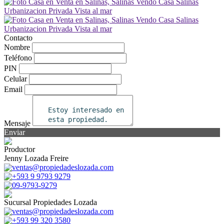
Contacto
Nombre
Teléfono
PIN
Celular
Email
Mensaje
Enviar
Productor
Jenny Lozada Freire
ventas@propiedadeslozada.com
+593 9 9793 9279
09-9793-9279
Sucursal Propiedades Lozada
ventas@propiedadeslozada.com
+593 99 320 3580