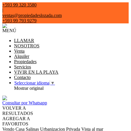
+593 99 320 3580
|
ventas@propiedadeslozada.com
+593 99 793 9279
MENÚ
LLAMAR
NOSOTROS
Venta
Alquiler
Propiedades
Servicios
VIVIR EN LA PLAYA
Contacto
Seleccionar idioma
▼
Mostrar original
Consultar por Whatsapp
VOLVER A
RESULTADOS
AGREGAR A
FAVORITOS
Vendo Casa Salinas Urbanizacion Privada Vista al mar