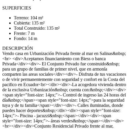
SUPERFICIES
Terreno: 104 m²
Cubierta: 135 m²
Total Construido: 135 m²
Frente: 7 m
Fondo: 14 m
DESCRIPCIÓN
Vendo casa en Urbanización Privada frente al mar en Salinas&nbsp;
<br> <div>Aceptamos financiamiento con Biess o banca
Privada</div><div>- El Conjunto Privado fue construido&nbsp;
para un grupo de familias de primer nivel, que en armonía
comparten las areas sociales</div><div>- Disfruta de tus vacaciones
o de vivir permanentemente con seguridad y confort en la Costa del
pacifico en Ecuador<br></div><div>-La acogedora vivienda dentro
de la exclusiva Urbanización&nbsp; cuenta con:&nbsp;</div><div>
<span style="font-size: 14px;">- Control de ingreso las 24 horas del
día&nbsp;</span><span style="font-size: 14px;">para la seguridad
tuya y de tu familia</span></div><div>- Calles iluminadas, donde
puedes hacer deportes&nbsp;</div><div><span style="font-size:
14px;">- Piscina - jacuzzi&nbsp;</span></div><div><span
style="font-size: 14px;">- áreas verdes&nbsp;</span></div><div>
<br></div><div>Conjunto Residencial Privado frente al mar,