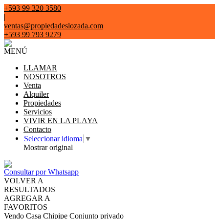
+593 99 320 3580
|
ventas@propiedadeslozada.com
+593 99 793 9279
MENÚ
LLAMAR
NOSOTROS
Venta
Alquiler
Propiedades
Servicios
VIVIR EN LA PLAYA
Contacto
Seleccionar idioma
▼
Mostrar original
Consultar por Whatsapp
VOLVER A
RESULTADOS
AGREGAR A
FAVORITOS
Vendo Casa Chipipe Conjunto privado