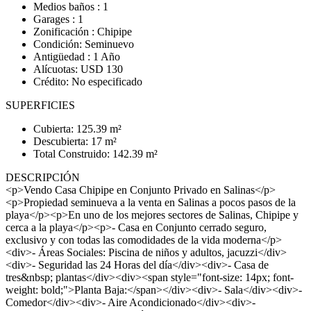
Medios baños : 1
Garages : 1
Zonificación : Chipipe
Condición: Seminuevo
Antigüedad : 1 Año
Alícuotas: USD 130
Crédito: No especificado
SUPERFICIES
Cubierta: 125.39 m²
Descubierta: 17 m²
Total Construido: 142.39 m²
DESCRIPCIÓN
<p>Vendo Casa Chipipe en Conjunto Privado en Salinas</p>
<p>Propiedad seminueva a la venta en Salinas a pocos pasos de la
playa</p><p>En uno de los mejores sectores de Salinas, Chipipe y
cerca a la playa</p><p>- Casa en Conjunto cerrado seguro,
exclusivo y con todas las comodidades de la vida moderna</p>
<div>- Áreas Sociales: Piscina de niños y adultos, jacuzzi</div>
<div>- Seguridad las 24 Horas del día</div><div>- Casa de
tres&nbsp; plantas</div><div><span style="font-size: 14px; font-
weight: bold;">Planta Baja:</span></div><div>- Sala</div><div>-
Comedor</div><div>- Aire Acondicionado</div><div>-