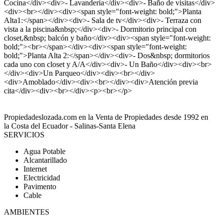
Cocina</div><div>- Lavandería</div><div>- Baño de visitas</div>
<div><br></div><div><span style="font-weight: bold;">Planta
Alta1:</span></div><div>- Sala de tv</div><div>- Terraza con
vista a la piscina&nbsp;</div><div>- Dormitorio principal con
closet,&nbsp; balcón y baño</div><div><span style="font-weight:
bold;"><br></span></div><div><span style="font-weight:
bold;">Planta Alta 2:</span></div><div>- Dos&nbsp; dormitorios
cada uno con closet y A/A</div><div>- Un Baño</div><div><br>
</div><div>Un Parqueo</div><div><br></div>
<div>Amoblado</div><div><br></div><div>Atención previa
cita</div><div><br></div><p><br></p>
Propiedadeslozada.com en la Venta de Propiedades desde 1992 en
la Costa del Ecuador - Salinas-Santa Elena
SERVICIOS
Agua Potable
Alcantarillado
Internet
Electricidad
Pavimento
Cable
AMBIENTES