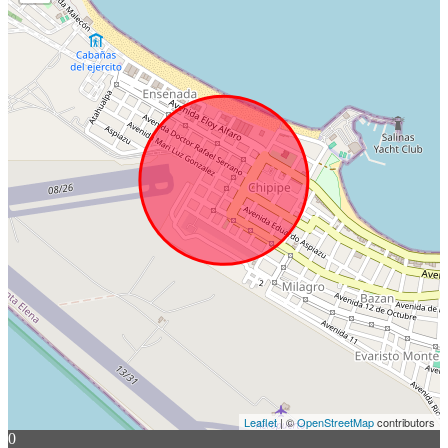
Leaflet
| ©
OpenStreetMap
contributors
0