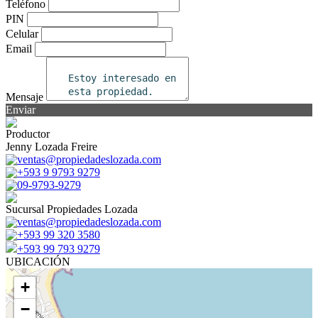
Teléfono
PIN
Celular
Email
Mensaje
Enviar
Productor
Jenny Lozada Freire
ventas@propiedadeslozada.com
+593 9 9793 9279
09-9793-9279
Sucursal Propiedades Lozada
ventas@propiedadeslozada.com
+593 99 320 3580
+593 99 793 9279
UBICACIÓN
+
−