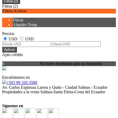
Filtrar
(2)
Filtrar
(2)
Filtros Activos
Fincas
Alquiler-Temp
Precios
USD
USD
Aplicar
Apto crédito
0
No hubo resultados para su búsqueda
Encuéntranos en
+593 99 320 3580
Av. Carlos Espinoza Larrea y Quito - Ciudad Salinas - Ecuador
Propiedades a la venta Salinas-Santa Elena-Costa del Ecuador
Síguenos en