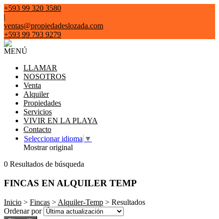
+593 99 320 3580
|
ventas@propiedadeslozada.com
+593 99 793 9279
MENÚ
LLAMAR
NOSOTROS
Venta
Alquiler
Propiedades
Servicios
VIVIR EN LA PLAYA
Contacto
Seleccionar idioma
▼
Mostrar original
0 Resultados de búsqueda
FINCAS EN ALQUILER TEMP
Inicio
>
Fincas
>
Alquiler-Temp
> Resultados
Ordenar por