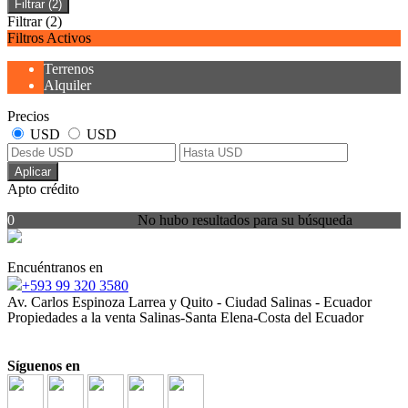
Filtrar
(2)
Filtrar
(2)
Filtros Activos
Terrenos
Alquiler
Precios
USD
USD
Aplicar
Apto crédito
0
No hubo resultados para su búsqueda
Encuéntranos en
+593 99 320 3580
Av. Carlos Espinoza Larrea y Quito - Ciudad Salinas - Ecuador
Propiedades a la venta Salinas-Santa Elena-Costa del Ecuador
Síguenos en