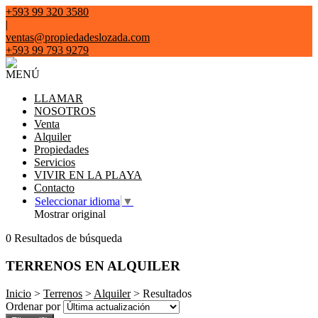
+593 99 320 3580
|
ventas@propiedadeslozada.com
+593 99 793 9279
MENÚ
LLAMAR
NOSOTROS
Venta
Alquiler
Propiedades
Servicios
VIVIR EN LA PLAYA
Contacto
Seleccionar idioma
▼
Mostrar original
0 Resultados de búsqueda
TERRENOS EN ALQUILER
Inicio
>
Terrenos
>
Alquiler
> Resultados
Ordenar por