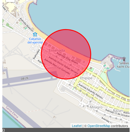
Leaflet
| ©
OpenStreetMap
contributors
0