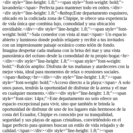
<div style="line-height: 1.8;"><span style="font-weight: bold;">
lavandería:</span> Perfecta para mantener todo en orden.</div>
<div style="line-height: 1.8;">&nbsp;Este departamento esquinero,
ubicado en la codiciada zona de Chipipe, te ofrece una experiencia
de vida única que combina lujo, comodidad y una ubicación
envidiable.</div><div style="line-height: 1.8;"><span style="font-
weight: bold;">Sala comedor con vista al mar:</span> Un espacio
abierto y luminoso donde podrás relajarte y recibir a tus invitados
con un impresionante paisaje oceánico como telón de fondo.
Imagina despertar cada mañana con la brisa del mar y una vista
panorámica del océano desde la comodidad de tu propio hogar.<br>
</div><div style="line-height: 1.8;"><span style="font-weight:
bold;">Balcón amplio: Disfruta de tus mañanas y atardeceres con la
mejor vista, ideal para momentos de relax o reuniones sociales.
</span>&nbsp;<br></div><div style="line-height: 1.8;"><span
style="font-weight: bold;">Acceso directo a la playa:</span> A solo
unos pasos, tendrás la oportunidad de disfrutar de la arena y el mar
en cualquier momento.</div><div style="line-height: 1.8;"><span
style="font-size: 14px;">Este departamento no solo ofrece un
espacio excepcional para vivir, sino que también te brinda la
oportunidad de disfrutar de uno de los lugares más hermosos de la
costa del Ecuador, Chipipe es conocido por su tranquilidad,
seguridad y sus playas de aguas cristalinas, convirtiéndolo en el
lugar perfecto para quienes buscan un estilo de vida relajado y de
calidad.</span></div><div style="line-height: 1.8;"><span