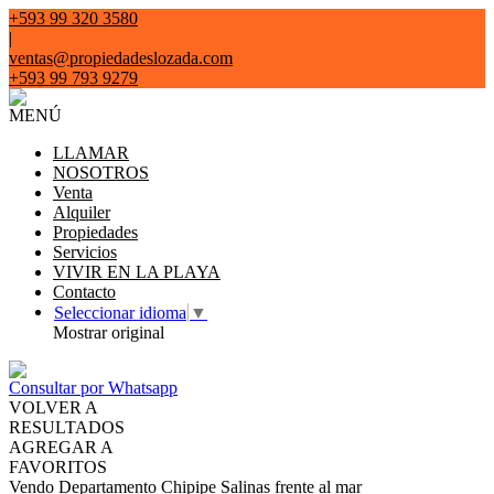
+593 99 320 3580
|
ventas@propiedadeslozada.com
+593 99 793 9279
MENÚ
LLAMAR
NOSOTROS
Venta
Alquiler
Propiedades
Servicios
VIVIR EN LA PLAYA
Contacto
Seleccionar idioma
▼
Mostrar original
Consultar por Whatsapp
VOLVER A
RESULTADOS
AGREGAR A
FAVORITOS
Vendo Departamento Chipipe Salinas frente al mar