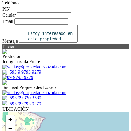
Teléfono
PIN
Celular
Email
Mensaje
Enviar
Productor
Jenny Lozada Freire
ventas@propiedadeslozada.com
+593 9 9793 9279
09-9793-9279
Sucursal Propiedades Lozada
ventas@propiedadeslozada.com
+593 99 320 3580
+593 99 793 9279
UBICACIÓN
+
−