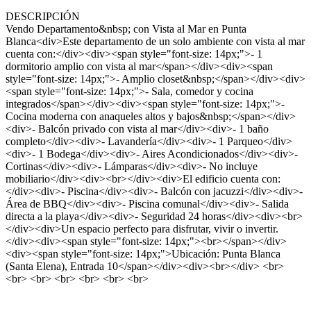
DESCRIPCIÓN
Vendo Departamento&nbsp; con Vista al Mar en Punta
Blanca<div>Este departamento de un solo ambiente con vista al mar
cuenta con:</div><div><span style="font-size: 14px;">- 1
dormitorio amplio con vista al mar</span></div><div><span
style="font-size: 14px;">- Amplio closet&nbsp;</span></div><div>
<span style="font-size: 14px;">- Sala, comedor y cocina
integrados</span></div><div><span style="font-size: 14px;">-
Cocina moderna con anaqueles altos y bajos&nbsp;</span></div>
<div>- Balcón privado con vista al mar</div><div>- 1 baño
completo</div><div>- Lavandería</div><div>- 1 Parqueo</div>
<div>- 1 Bodega</div><div>- Aires Acondicionados</div><div>-
Cortinas</div><div>- Lámparas</div><div>- No incluye
mobiliario</div><div><br></div><div>El edificio cuenta con:
</div><div>- Piscina</div><div>- Balcón con jacuzzi</div><div>-
Área de BBQ</div><div>- Piscina comunal</div><div>- Salida
directa a la playa</div><div>- Seguridad 24 horas</div><div><br>
</div><div>Un espacio perfecto para disfrutar, vivir o invertir.
</div><div><span style="font-size: 14px;"><br></span></div>
<div><span style="font-size: 14px;">Ubicación: Punta Blanca
(Santa Elena), Entrada 10</span></div><div><br></div> <br>
<br> <br> <br> <br> <br> <br>