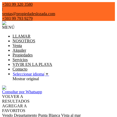
+593 99 320 3580
|
ventas@propiedadeslozada.com
+593 99 793 9279
MENÚ
LLAMAR
NOSOTROS
Venta
Alquiler
Propiedades
Servicios
VIVIR EN LA PLAYA
Contacto
Seleccionar idioma
▼
Mostrar original
Consultar por Whatsapp
VOLVER A
RESULTADOS
AGREGAR A
FAVORITOS
Vendo Departamento Punta Blanca Vista al mar