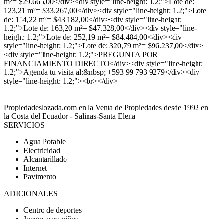
m²= $29.665,00</div><div style="line-height: 1.2;">Lote de:
123,21 m²= $33.267,00</div><div style="line-height: 1.2;">Lote
de: 154,22 m²= $43.182,00</div><div style="line-height:
1.2;">Lote de: 163,20 m²= $47.328,00</div><div style="line-
height: 1.2;">Lote de: 252,19 m²= $84.484,00</div><div
style="line-height: 1.2;">Lote de: 320,79 m²= $96.237,00</div>
<div style="line-height: 1.2;">PREGUNTA POR
FINANCIAMIENTO DIRECTO</div><div style="line-height:
1.2;">Agenda tu visita al:&nbsp; +593 99 793 9279</div><div
style="line-height: 1.2;"><br></div>
Propiedadeslozada.com en la Venta de Propiedades desde 1992 en
la Costa del Ecuador - Salinas-Santa Elena
SERVICIOS
Agua Potable
Electricidad
Alcantarillado
Internet
Pavimento
ADICIONALES
Centro de deportes
Juegos para niños