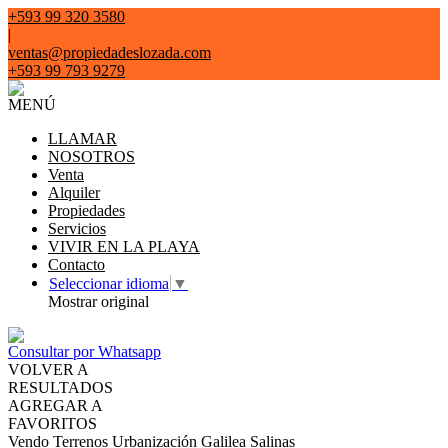
+593 99 320 3580
|
ventas@propiedadeslozada.com
+593 99 793 9279
MENÚ
LLAMAR
NOSOTROS
Venta
Alquiler
Propiedades
Servicios
VIVIR EN LA PLAYA
Contacto
Seleccionar idioma
▼
Mostrar original
Consultar por Whatsapp
VOLVER A
RESULTADOS
AGREGAR A
FAVORITOS
Vendo Terrenos Urbanización Galilea Salinas