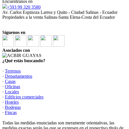
Encuéntranos en
+593 99 320 3580
Av. Carlos Espinoza Larrea y Quito - Ciudad Salinas - Ecuador
Propiedades a la venta Salinas-Santa Elena-Costa del Ecuador
Síguenos en
Asociados con
¿Qué estás buscando?
·
Terrenos
·
Departamentos
·
Casas
·
Oficinas
·
Locales
·
Edificios comerciales
·
Hoteles
·
Bodegas
·
Fincas
Todas las medidas enunciadas son meramente orientativas, las
medidas exactas serán las que se expresen en el respectivo título de