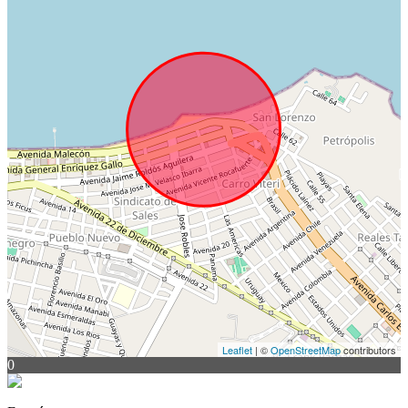
Leaflet
| ©
OpenStreetMap
contributors
0