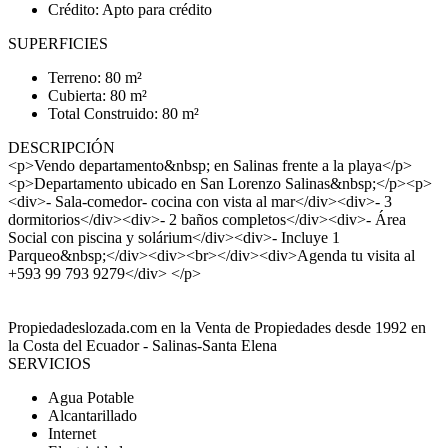
Crédito: Apto para crédito
SUPERFICIES
Terreno: 80 m²
Cubierta: 80 m²
Total Construido: 80 m²
DESCRIPCIÓN
<p>Vendo departamento&nbsp; en Salinas frente a la playa</p>
<p>Departamento ubicado en San Lorenzo Salinas&nbsp;</p><p>
<div>- Sala-comedor- cocina con vista al mar</div><div>- 3
dormitorios</div><div>- 2 baños completos</div><div>- Área
Social con piscina y solárium</div><div>- Incluye 1
Parqueo&nbsp;</div><div><br></div><div>Agenda tu visita al
+593 99 793 9279</div> </p>
Propiedadeslozada.com en la Venta de Propiedades desde 1992 en
la Costa del Ecuador - Salinas-Santa Elena
SERVICIOS
Agua Potable
Alcantarillado
Internet