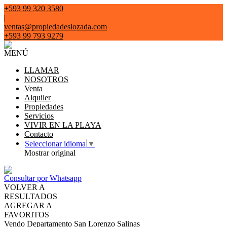
+593 99 320 3580
|
ventas@propiedadeslozada.com
+593 99 793 9279
MENÚ
LLAMAR
NOSOTROS
Venta
Alquiler
Propiedades
Servicios
VIVIR EN LA PLAYA
Contacto
Seleccionar idioma
▼
Mostrar original
Consultar por Whatsapp
VOLVER A
RESULTADOS
AGREGAR A
FAVORITOS
Vendo Departamento San Lorenzo Salinas