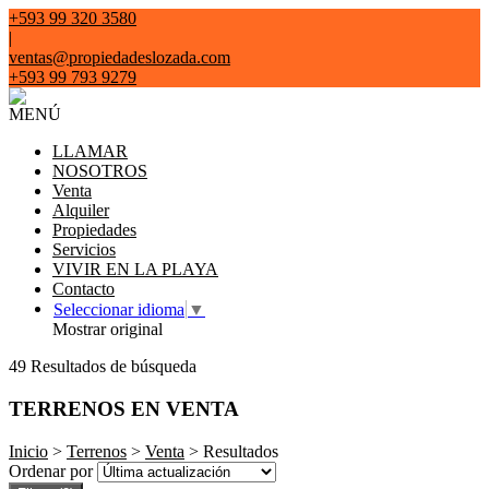
+593 99 320 3580
|
ventas@propiedadeslozada.com
+593 99 793 9279
MENÚ
LLAMAR
NOSOTROS
Venta
Alquiler
Propiedades
Servicios
VIVIR EN LA PLAYA
Contacto
Seleccionar idioma
▼
Mostrar original
49 Resultados de búsqueda
TERRENOS EN VENTA
Inicio
>
Terrenos
>
Venta
> Resultados
Ordenar por